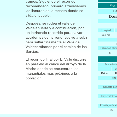
tramos. Siguiendo el recorrido
Prom
recomendado, primero atravesamos
las llanuras de la meseta donde se
De
sitúa el pueblo.
Dosb
Después, se rodea el valle de
Valdelahuerta y a continuación, por
Longitud
un intrincado recorrido para salvar
11,2 Km
accidentes del terreno, vuelve a subir
para saltar finalmente al Valle de
Valdecarábanos por el camino de las
Población al ini
Barcias.
Si
El recorrido final por El Valle discurre
en paralelo al cauce del Arroyo de la
Acumulada
Madre donde se encuentran los
V
manantiales más próximos a la
200 m
2
población.
Tiene 
Conecta con
Hay cartelería
Ríos/lagos/emb
Si