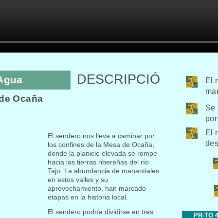
DESCRIPCIÓ
 Agua
El 
man
N
 de Ocaña
Se 
por
El 
El sendero nos lleva a caminar por
des
los confines de la Mesa de Ocaña,
donde la planicie elevada se rompe
hacia las tierras ribereñas del río
Tajo. La abundancia de manantiales
en estos valles y su
aprovechamiento, han marcado
etapas en la historia local.
El sendero podría dividirse en tres
PR-
TO 