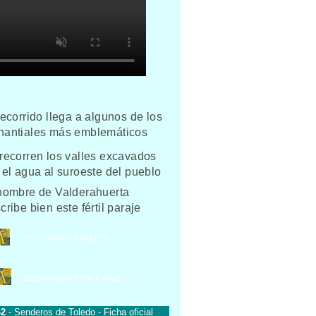
recorrido llega a algunos de los
antiales más emblemáticos
recorren los valles excavados
 el agua al suroeste del pueblo
nombre de Valderahuerta
cribe bien este fértil paraje
DESCARGAR FOLLETO
DESCARGAR TRACK (KMZ)
42
-
Senderos de Toledo -
Ficha oficial