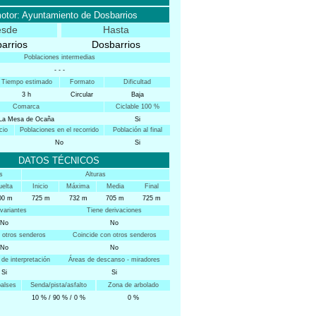
otor: Ayuntamiento de Dosbarrios
sde
Hasta
arrios
Dosbarrios
Poblaciones intermedias
-
-
-
Tiempo estimado
Formato
Dificultad
3 h
Circular
Baja
Comarca
Ciclable 100 %
La Mesa de Ocaña
Si
cio
Poblaciones en el recorrido
Población al final
No
Si
DATOS TÉCNICOS
s
Alturas
uelta
Inicio
Máxima
Media
Final
intermedias
intermedias
00 m
725 m
732 m
705 m
725 m
variantes
Tiene derivaciones
No
No
 otros senderos
Coincide con otros senderos
No
No
 de interpretación
Áreas de descanso -
miradores
Si
Si
alses
Senda/pista/asfalto
Zona de arbolado
10 % / 90 % / 0 %
0 %